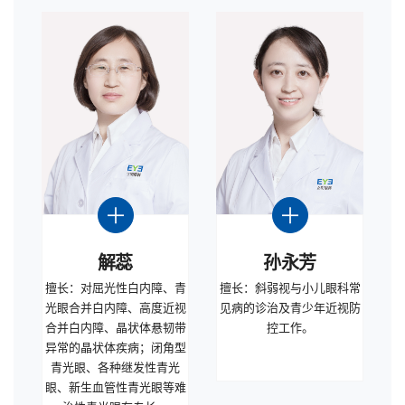
解蕊
孙永芳
擅长：对屈光性白内障、青
擅长：斜弱视与小儿眼科常
光眼合并白内障、高度近视
见病的诊治及青少年近视防
合并白内障、晶状体悬韧带
控工作。
异常的晶状体疾病；闭角型
青光眼、各种继发性青光
眼、新生血管性青光眼等难