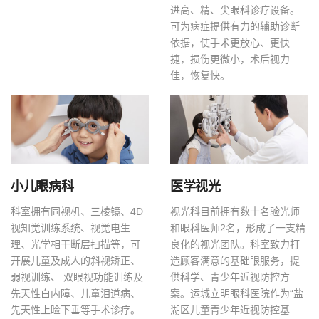
进高、精、尖眼科诊疗设备。
可为病症提供有力的辅助诊断
依据，使手术更放心、更快
捷，损伤更微小，术后视力
佳，恢复快。
小儿眼病科
医学视光
科室拥有同视机、三棱镜、4D
视光科目前拥有数十名验光师
视知觉训练系统、视觉电生
和眼科医师2名，形成了一支精
理、光学相干断层扫描等，可
良化的视光团队。科室致力打
开展儿童及成人的斜视矫正、
造顾客满意的基础眼服务，提
弱视训练、 双眼视功能训练及
供科学、青少年近视防控方
先天性白内障、儿童泪道病、
案。运城立明眼科医院作为“盐
先天性上睑下垂等手术诊疗。
湖区儿童青少年近视防控基