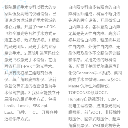
我院屈光手术专科以强大的专
白内障专科由多名精良的白内
家队伍及高端的仪器设备，已
障科医师组成，科室不断引进
迅速成为运城屈光手术领域的
先进的医疗设备，开展微切口
核心力量。开展了trans-PRK、
白内障手术，各种复杂白内障
飞秒全激光等各种手术方式专
尤其是先天性白内障、高度近
矫正近视、散光及远视。1.精良
视并发性白内障、糖尿病并发
的屈光团队，屈光手术的专家
性白内障、外伤性白内障、无
坐诊手术。2.医院引进阿玛仕全
晶体眼及晶体不全脱位等诊断
激光飞秒激光手术设备，在山
和诊疗。采用先进的眼科设
西省开展T-PRK全激光手术。
备，配置了美国爱尔康超声乳
并拥有天狼星三维眼前分析
化仪Centurion手术系统、蔡司
仪、超广角眼底照相仪、波前
高端手术显微镜Lumera及IOL
像差仪等先进的检查设备为手
Master光学生物测量仪，
术保驾护航。3.我科室能独立开
TOPCON3D频域OCT、
展所有的屈光手术方式，包括
Hunphry自动视野计、UBM、
Lasik、Lasek、SBK epi-
视电生理检查、扫描激光视网
Lask、飞秒、TICL。开展各种
膜照相、前节OCT、非接触性
近视诊疗方式。
眼压计、回弹式眼压计、超声
角膜测厚仪、YAG激光机等先